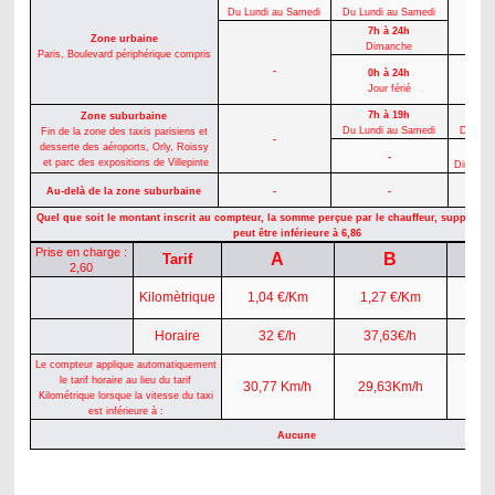
Du Lundi au Samedi
Du Lundi au Samedi
7h à 24h
Zone urbaine
Dimanche
Paris, Boulevard périphérique compris
0
-
0h à 24h
Dim
Jour férié
Dima
7h à 19h
1
Zone suburbaine
Du Lundi au Samedi
Du Lun
Fin de la zone des taxis parisiens et
-
desserte des aéroports, Orly, Roissy
0
-
et parc des expositions de Villepinte
Dimanche
0
Au-delà de la zone suburbaine
-
-
Tous
Quel que soit le montant inscrit au compteur, la somme perçue par le chauffeur, supplémen
peut être inférieure à 6,86
Prise en charge :
A
B
Tarif
2,60
Kilomètrique
1,04 €/Km
1,27 €/Km
1,
Horaire
32 €/h
37,63€/h
35
Le compteur applique automatiquement
le tarif horaire au lieu du tarif
30,77 Km/h
29,63Km/h
22
Kilométrique lorsque la vitesse du taxi
est inférieure à :
Aucune