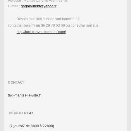
Adresse :
Mantes La Ville yvelines 78
E-mail :
gagolaurent@yahoo.fr
Besoin d'un taxi dans le sud francilien ?
contacter Jeremy au 06 29 70 63 69 ou consulter son site :
http://taxi-conventionne-sf.com/
CONTACT
taxi-mantes-la-ville.fr
06.08.02.63.47
(7 jours/7 de 8h00 à 22h00)