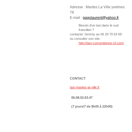
Adresse :
Mantes La Ville yvelines
78
E-mail :
gagolaurent@yahoo.fr
Besoin d'un taxi dans le sud
francilien ?
contacter Jeremy au 06 29 70 63 69
ou consulter son site :
http://taxi-conventionne-sf.com/
CONTACT
taxi-mantes-la-ville.fr
06.08.02.63.47
(7 jours/7 de 8h00 à 22h00)