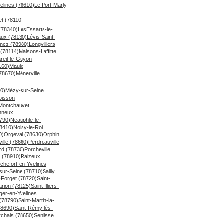
elines (78610)
Le Port-Marly
et (78110)
(78340)
LesEssarts-le-
ux (78130)
Lévis-Saint-
nes (78980)
Longvilliers
(78114)
Maisons-Laffitte
reil-le-Guyon
160)
Maule
78670)
Ménerville
70)
Mézy-sur-Seine
oisson
Montchauvet
onneux
790)
Neauphle-le-
78410)
Noisy-le-Roi
0)
Orgeval (78630)
Orphin
ille (78660)
Perdreauville
rd (78730)
Porcheville
 (78910)
Raizeux
chefort-en-Yvelines
sur-Seine (78710)
Sailly
-Forget (78720)
Saint-
larion (78125)
Saint-Illiers-
ger-en-Yvelines
(78790)
Saint-Martin-la-
78690)
Saint-Rémy-lès-
chais (78650)
Senlisse