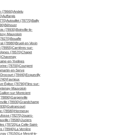
le (78660)
Andelu
0)
Auffargis
8770)
Autouillet (78770)
Bailly
90)
Béhoust
ois (78930)
Boinville-le-
issy-Mauvoisin
(78270)
Bouafle
al (78980)
Brueil-en-Vexin
 (78955)
Carrières-sur-
Vignes (78570)
Chapet
)
Chavenay
taine-en-Yvelines
orine (78700)
Courgent
martin-en-Serve
)
Drocourt (78440)
Ecquevilly
740)
Favrieux
ve-Église (78790)
Flins-sur-
ntenay-Mauvoisin
Gaillon-sur-Montcient
(78890)
Gargenville
ville (78930)
Grandchamp
8930)
Guitrancourt
le (78580)
Hermeray
ufosse (78270)
Jouars-
uville (78580)
Juziers
des (78720)
La Celle-Saint-
es (78940)
La Verrière
snay (78150)
Le Mesnil-le-