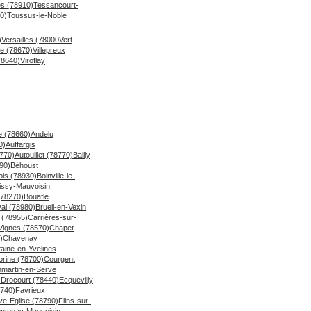
es (78910)
Tessancourt-
90)
Toussus-le-Noble
)
Versailles (78000
Vert
ne (78670)
Villepreux
(78640)
Viroflay
le (78660)
Andelu
0)
Auffargis
8770)
Autouillet (78770)
Bailly
90)
Béhoust
ois (78930)
Boinville-le-
issy-Mauvoisin
(78270)
Bouafle
al (78980)
Brueil-en-Vexin
 (78955)
Carrières-sur-
Vignes (78570)
Chapet
)
Chavenay
taine-en-Yvelines
orine (78700)
Courgent
martin-en-Serve
)
Drocourt (78440)
Ecquevilly
740)
Favrieux
ve-Église (78790)
Flins-sur-
ntenay-Mauvoisin