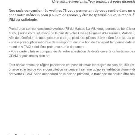
Une voiture avec chauffeur toujours à votre disposi
Nos taxis conventionnés yvelines 78 vous permettent de vous rendre dans un ce
chez votre médecin pour y suivre des soins, y être hospitalisé ou vous rendre 
IRM ou radiologie.
Prendre un taxi conventionné yvelines 78 de Mantes La Ville vous permet de bénéficie
100% (selon votre situation) de la part de votre Caisse Primaire d'Assurance Maladie
Afin de bénéficier de cette prise en charge, plusieurs pièces doivent être fournies au cha
- une « prescription médicale de transport » ou un « bon de transport tamponné daté e
mention « TAXI » doit être présente sur le document.
- Votre carte vitale accompagnée de votre attestation de droits ouverts (attestation de c
CPAM depuis moins d'un an.
Tout déplacement en région parisienne est possible mais les trajets de plus de 150 km e
charge et le lieu de votre consultation ne peuvent se faire qu'après validation d'une «
par votre CPAM. Sans cet accord de la caisse primaire, le transport ne pourra être réal