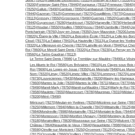
(78200)
Fontenay-Saint-Père (78440)
Fourqueux (78112)
Freneuse (78840)
(78250)
Galluis (78490)
Gambais (78950)
Gambaiseuil (78490)
Garancières 
(78440)
Gazeran (78125)
Gommecourt (78270)
Goupillières (78770)
Gousson
(78113)
Gressey (78550)
Grosrouvre (78490)
Guernes (78520)
Guerville (7
(78440)
Guyancourt (78280)
Hardricourt (78250)
Hargeville (78790)
Herbevil
(78125)
Houdan (78550)
Houilles (78800)
Issou (78440)
Jambville (78440)
Je
Pontchartrain (78760)
Jouy-en-Josas (78350)
Jouy-Mauvoisin (78200
Jumea
(78820)
L'Étang-la-Ville (78620)
La Boissière-École (78125)
La Celle-les-Bor
Cloud (78170)
La Falaise (78410)
La Hauteville (78113)
La Queue-les-Yvelin
(78320)
La Villeneuve-en-Chevrie (78270)
Lainville-en-Vexin (78440)
Le Che
Roi (78600)
Le Mesnil-Saint-Denis (78320)
Le Pecq (78230)
Le Perray-en-Yv
(78560)
Le Tartre-Gaudran (78113)
Le Tertre-Saint-Denis (78980
Le Tremblay-sur-Mauldre (78490
Le Vésin
Les Alluets-le-Roi (78580)
Les Bréviaires (78610)
Les Clayes-sous-Bois 
Roi (78690)
Les Loges-en-Josas (78350)
Les Mesnuls(78490)
Les Murea
Nom (78320)
Limay (78520)
Limetz-Villez (78270)
Lommoye (78270)
Long
(78730)
Louveciennes (78430)
Magnanville (78200)
Magny-les-Hameaux 
(78600)
Mantes-la-Jolie (78200)
Mantes-la-Ville (78711)
Marcq (78770)
Ma
(78490)
Mareil-Marly (78750)
Mareil-surMauldre (78124)
Marly-le-Roi (78
(78580)
Maulette (78550)
Maurecourt (78780)
Maurepas (78310)
Médan (
(78200)
Méré (78490)
Méricourt (78270)
Meulan-en-Yvelines (78250)
Mézières-sur-Seine (789
(78250)
Millemont (78940)
Milon-la-Chapelle (78470)
Mittainville (78125)
M
(78840
Mondreville (78980)
Montainville (78124)
Montalet-le-Bois (78440)
(78790)
Montesson (78360)
Montfort-l'Amaury (78490)
Montigny-le-Bret
(78180)
Morainvilliers (78630)
Mousseaux-sur-Seine (78270)
Mulcent (78
Château (78640
Neauphle-le-Vieux (78640)
Neauphlette (78980)
Nézel (
(78590)
Oinville-sur-Montcient (78250)
Orcemont (78125)
Orgerus (7891
(78125)
Orsonville (78660)
Orvilliers (78910)
Osmoy (78910)
Paray-Douav