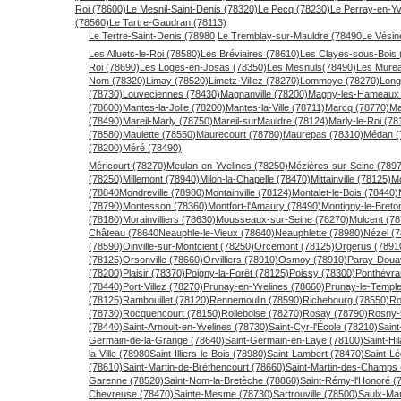
Roi (78600)
Le Mesnil-Saint-Denis (78320)
Le Pecq (78230)
Le Perray-en-Yv
(78560)
Le Tartre-Gaudran (78113)
Le Tertre-Saint-Denis (78980
Le Tremblay-sur-Mauldre (78490
Le Vésin
Les Alluets-le-Roi (78580)
Les Bréviaires (78610)
Les Clayes-sous-Bois 
Roi (78690)
Les Loges-en-Josas (78350)
Les Mesnuls(78490)
Les Murea
Nom (78320)
Limay (78520)
Limetz-Villez (78270)
Lommoye (78270)
Long
(78730)
Louveciennes (78430)
Magnanville (78200)
Magny-les-Hameaux 
(78600)
Mantes-la-Jolie (78200)
Mantes-la-Ville (78711)
Marcq (78770)
Ma
(78490)
Mareil-Marly (78750)
Mareil-surMauldre (78124)
Marly-le-Roi (78
(78580)
Maulette (78550)
Maurecourt (78780)
Maurepas (78310)
Médan (
(78200)
Méré (78490)
Méricourt (78270)
Meulan-en-Yvelines (78250)
Mézières-sur-Seine (789
(78250)
Millemont (78940)
Milon-la-Chapelle (78470)
Mittainville (78125)
M
(78840
Mondreville (78980)
Montainville (78124)
Montalet-le-Bois (78440)
(78790)
Montesson (78360)
Montfort-l'Amaury (78490)
Montigny-le-Bret
(78180)
Morainvilliers (78630)
Mousseaux-sur-Seine (78270)
Mulcent (78
Château (78640
Neauphle-le-Vieux (78640)
Neauphlette (78980)
Nézel (
(78590)
Oinville-sur-Montcient (78250)
Orcemont (78125)
Orgerus (7891
(78125)
Orsonville (78660)
Orvilliers (78910)
Osmoy (78910)
Paray-Douav
(78200)
Plaisir (78370)
Poigny-la-Forêt (78125)
Poissy (78300)
Ponthévra
(78440)
Port-Villez (78270)
Prunay-en-Yvelines (78660)
Prunay-le-Temple
(78125)
Rambouillet (78120)
Rennemoulin (78590)
Richebourg (78550)
Ro
(78730)
Rocquencourt (78150)
Rolleboise (78270)
Rosay (78790)
Rosny-
(78440)
Saint-Arnoult-en-Yvelines (78730)
Saint-Cyr-l'École (78210)
Saint
Germain-de-la-Grange (78640)
Saint-Germain-en-Laye (78100)
Saint-Hi
la-Ville (78980
Saint-Illiers-le-Bois (78980)
Saint-Lambert (78470)
Saint-Lé
(78610)
Saint-Martin-de-Bréthencourt (78660)
Saint-Martin-des-Champs 
Garenne (78520)
Saint-Nom-la-Bretèche (78860)
Saint-Rémy-l'Honoré (
Chevreuse (78470)
Sainte-Mesme (78730)
Sartrouville (78500)
Saulx-Mar