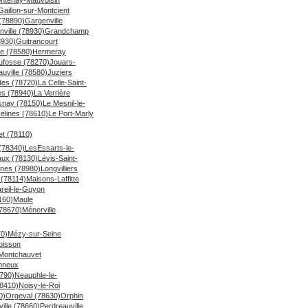
Gaillon-sur-Montcient
(78890)
Gargenville
ville (78930)
Grandchamp
8930)
Guitrancourt
le (78580)
Hermeray
ufosse (78270)
Jouars-
uville (78580)
Juziers
des (78720)
La Celle-Saint-
es (78940)
La Verrière
snay (78150)
Le Mesnil-le-
elines (78610)
Le Port-Marly
et (78110)
(78340)
LesEssarts-le-
ux (78130)
Lévis-Saint-
nes (78980)
Longvilliers
(78114)
Maisons-Laffitte
reil-le-Guyon
160)
Maule
78670)
Ménerville
70)
Mézy-sur-Seine
oisson
Montchauvet
onneux
790)
Neauphle-le-
78410)
Noisy-le-Roi
0)
Orgeval (78630)
Orphin
ille (78660)
Perdreauville