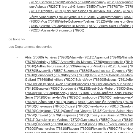
(78720)
Septeuil (78790)
Soindres (78200)
Sonchamp (78120)
Tacoignièr
sur-Aubette (78250)
Thiverval-Grignon (78850)
Thoiry (78770)
Tilly (787
(78117)
Trappes (78190)
Triel-sur-Seine (78510)
Vaux-sur-Seine (78740)
Vélizy-Villacoublay (78140)
Verneuil-sur-Seine (78480)
Vernouillet (78540
(78930)
Vicq (78490)
Vieille-Église-en-Yvelines (78125)
Villennes-sur-Sei
(78450)
Villette (78930)
Villiers-le-Mahieu (78770)
Villiers-Saint-Frédéric 
(78220)
Voisins-le-Bretonneux (78960)
de texte >>
Les Departements desservies
Ablis (78660)
Achères (78260)
Adainville (78113)
Aigremont (78240)
Allainvil
(78770)
Andrésy (78570)
Arnouville-lès-Mantes (78790)
Aubergenville (7841
(78610)
Auffreville-Brasseuil (78930)
Aulnay-sur-Mauldre (78126)
Auteuil (7
(78870)
Bazainville (78550)
Bazemont (78580)
Bazoches-sur-Guyonne (784
(78910)
Bennecourt (78270)
Beynes (78650)
Blaru (78270)
Boinville-en-Mant
Gaillard (78660)
Boinvilliers (78200)
Bois-d'Arcy (78390)
Boissets (78910)
Bo
(78200)
Boissy-sans-Avoir (78490)
Bonnelles (78830)
Bonnières-sur-Seine 
(78410)
Bougival (78380)
Bourdonné (78113)
Breuil-Bois-Robert (78930)
Brév
(78440)
Buc (78530)
Buchelay (78200)
Bullion (78830
Carrières-sous-Poissy
Seine (78420)
Cernay-la-Ville (78720)
Chambourcy (78240)
Chanteloup-les-
(78130)
Châteaufort (78117)
Chatou (78400)
Chaufour-lès-Bonnières (78270
(78450)
Chevreuse (78460)
Choisel (78460)
Civry-la-Forêt (78910)
Clairefon
(78120)
Coignières (78310)
Condé-sur-Vesgre (78113)
Conflans-Sainte-Hon
(78790)
Cravent (78270)
Crespières (78121)
Croissy-sur-Seine (78290)
Dam
(78111)
Dampierre-en-Yvelines (78720)
Dannemarie (78550)
Davron (78810
(78920)
Élancourt (78990)
Émancé (78125)
Épône (78680)
Évecquemont (78
(78200)
Feucherolles (78810)
Flacourt (78200)
Flexanville (78910)
Flins-Neu
Seine (78410)
Follainville-Dennemont (78520)
Fontenay-le-Fleury (78330)
Fo