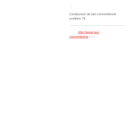
:
Conducteur de taxi conventionné
yvelines 78
http://www.taxi-
conventionne
.com